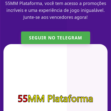
55MM Plataforma, você tem acesso a promoções
incríveis e uma experiência de jogo inigualável.
Junte-se aos vencedores agora!
SEGUIR NO TELEGRAM