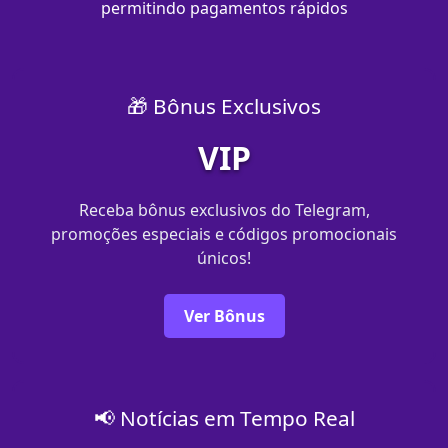
permitindo pagamentos rápidos
🎁 Bônus Exclusivos
VIP
Receba bônus exclusivos do Telegram,
promoções especiais e códigos promocionais
únicos!
Ver Bônus
📢 Notícias em Tempo Real