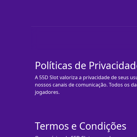
Políticas de Privacida
A 55D Slot valoriza a privacidade de seus 
nossos canais de comunicação. Todos os dad
jogadores.
Termos e Condições