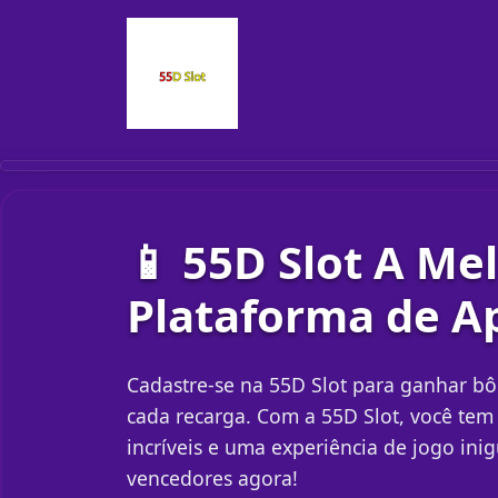
📱 55D Slot A Me
Plataforma de A
Cadastre-se na 55D Slot para ganhar b
cada recarga. Com a 55D Slot, você te
incríveis e uma experiência de jogo inig
vencedores agora!