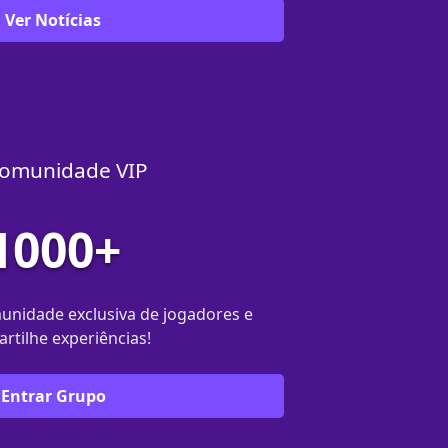
Ver Notícias
Comunidade VIP
1000+
unidade exclusiva de jogadores e
rtilhe experiências!
Entrar Grupo