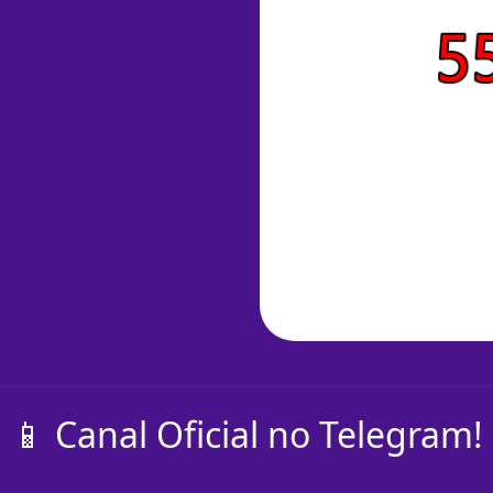
📱 Canal Oficial no Telegram!