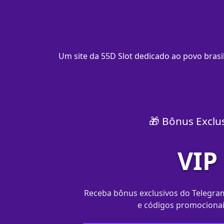
Um site da 55D Slot dedicado ao povo brasil
🎁 Bônus Exclu
VIP
Receba bônus exclusivos do Telegra
e códigos promocionai