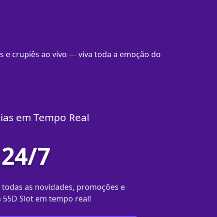
as e crupiês ao vivo — viva toda a emoção do
cias em Tempo Real
24/7
e todas as novidades, promoções e
 55D Slot em tempo real!