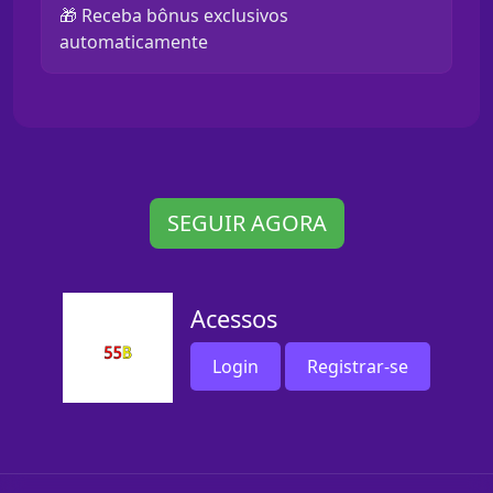
🎁 Receba bônus exclusivos
automaticamente
SEGUIR AGORA
Acessos
Login
Registrar-se