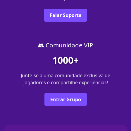
Falar Suporte
👥 Comunidade VIP
1000+
Junte-se a uma comunidade exclusiva de
jogadores e compartilhe experiências!
Entrar Grupo