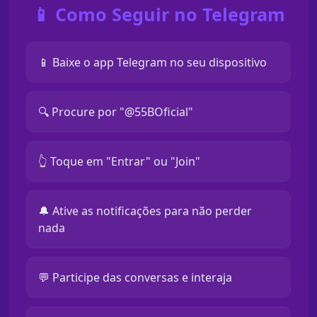
📱 Como Seguir no Telegram
📱 Baixe o app Telegram no seu dispositivo
🔍 Procure por "@55BOficial"
👆 Toque em "Entrar" ou "Join"
🔔 Ative as notificações para não perder
nada
💬 Participe das conversas e interaja