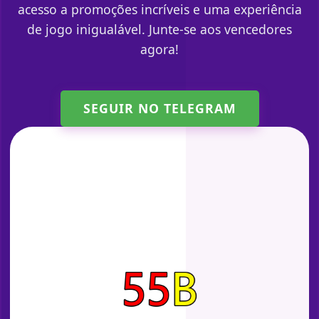
acesso a promoções incríveis e uma experiência
de jogo inigualável. Junte-se aos vencedores
agora!
SEGUIR NO TELEGRAM