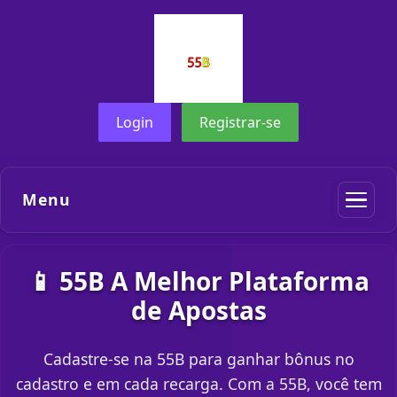
Login
Registrar-se
Menu
📱 55B A Melhor Plataforma
de Apostas
Cadastre-se na 55B para ganhar bônus no
cadastro e em cada recarga. Com a 55B, você tem