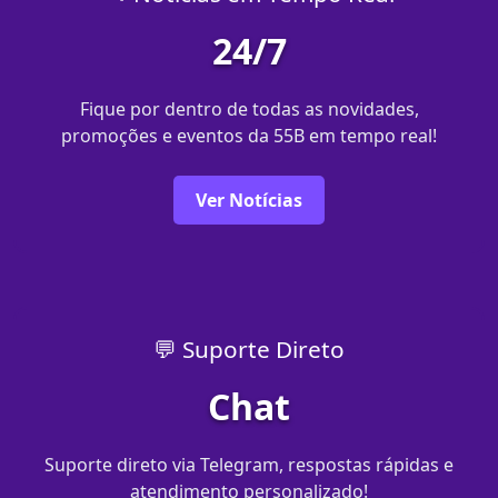
24/7
Fique por dentro de todas as novidades,
promoções e eventos da 55B em tempo real!
Ver Notícias
💬 Suporte Direto
Chat
Suporte direto via Telegram, respostas rápidas e
atendimento personalizado!