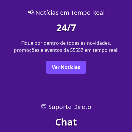
📢 Notícias em Tempo Real
24/7
Fique por dentro de todas as novidades,
promoções e eventos da 5555Z em tempo real!
Ver Notícias
💬 Suporte Direto
Chat