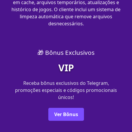
em cache, arquivos temporários, atualizações e
histórico de jogos. O cliente inclui um sistema de
limpeza automática que remove arquivos
desnecessários.
🎁 Bônus Exclusivos
VIP
Receba bônus exclusivos do Telegram,
promoções especiais e códigos promocionais
únicos!
Ver Bônus