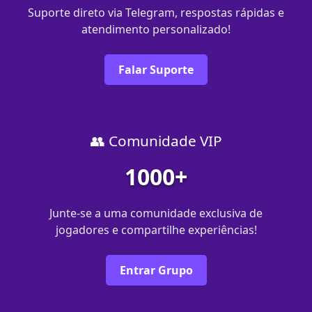
Suporte direto via Telegram, respostas rápidas e
atendimento personalizado!
Falar Suporte
👥 Comunidade VIP
1000+
Junte-se a uma comunidade exclusiva de
jogadores e compartilhe experiências!
Entrar Grupo