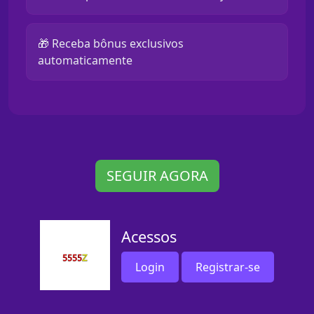
🎁 Receba bônus exclusivos
automaticamente
SEGUIR AGORA
Acessos
Login
Registrar-se