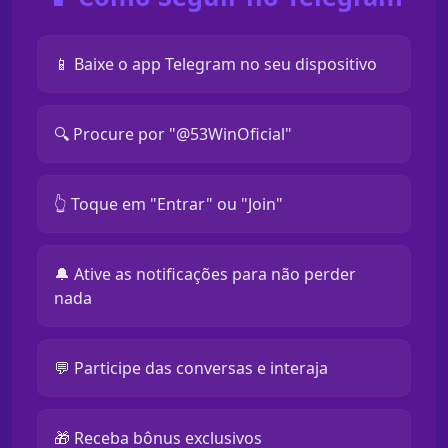
📱 Baixe o app Telegram no seu dispositivo
🔍 Procure por "@53WinOficial"
👆 Toque em "Entrar" ou "Join"
🔔 Ative as notificações para não perder
nada
💬 Participe das conversas e interaja
🎁 Receba bônus exclusivos