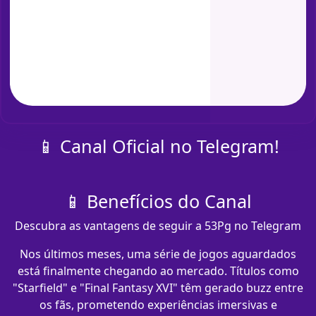
📱 Canal Oficial no Telegram!
📱 Benefícios do Canal
Descubra as vantagens de seguir a 53Pg no Telegram
Nos últimos meses, uma série de jogos aguardados
está finalmente chegando ao mercado. Títulos como
"Starfield" e "Final Fantasy XVI" têm gerado buzz entre
os fãs, prometendo experiências imersivas e