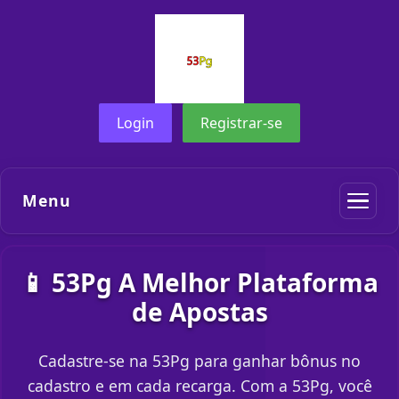
Login
Registrar-se
Menu
📱 53Pg A Melhor Plataforma
de Apostas
Cadastre-se na 53Pg para ganhar bônus no
cadastro e em cada recarga. Com a 53Pg, você