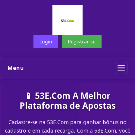
Login
Registrar-se
Menu
📱 53E.Com A Melhor
Plataforma de Apostas
Cadastre-se na 53E.Com para ganhar bônus no
cadastro e em cada recarga. Com a 53E.Com, você