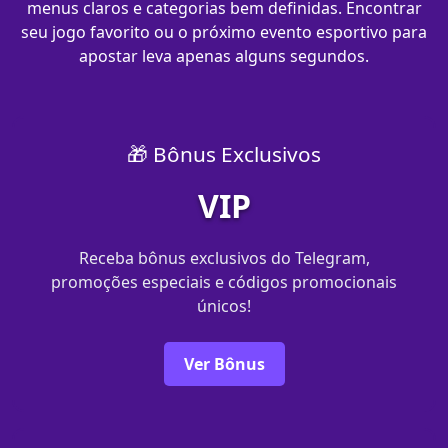
menus claros e categorias bem definidas. Encontrar
seu jogo favorito ou o próximo evento esportivo para
apostar leva apenas alguns segundos.
🎁 Bônus Exclusivos
VIP
Receba bônus exclusivos do Telegram,
promoções especiais e códigos promocionais
únicos!
Ver Bônus