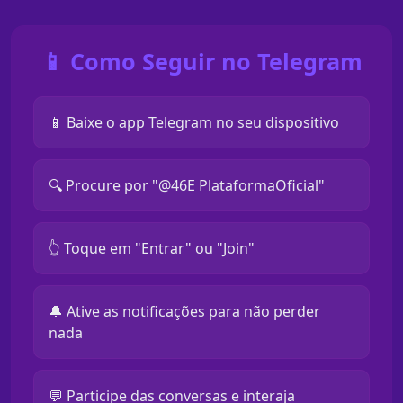
📱 Como Seguir no Telegram
📱 Baixe o app Telegram no seu dispositivo
🔍 Procure por "@46E PlataformaOficial"
👆 Toque em "Entrar" ou "Join"
🔔 Ative as notificações para não perder
nada
💬 Participe das conversas e interaja