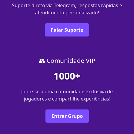
Suporte direto via Telegram, respostas rápidas e
atendimento personalizado!
Falar Suporte
👥 Comunidade VIP
1000+
Junte-se a uma comunidade exclusiva de
jogadores e compartilhe experiências!
Entrar Grupo