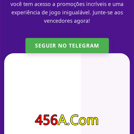
você tem acesso a promoções incríveis e uma
experiência de jogo inigualável. Junte-se aos
vencedores agora!
SEGUIR NO TELEGRAM