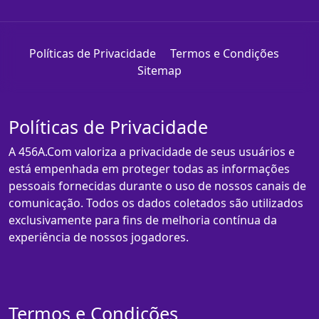
Políticas de Privacidade
Termos e Condições
Sitemap
Políticas de Privacidade
A 456A.Com valoriza a privacidade de seus usuários e
está empenhada em proteger todas as informações
pessoais fornecidas durante o uso de nossos canais de
comunicação. Todos os dados coletados são utilizados
exclusivamente para fins de melhoria contínua da
experiência de nossos jogadores.
Termos e Condições