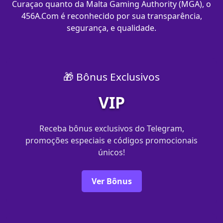
Curaçao quanto da Malta Gaming Authority (MGA), o
456A.Com é reconhecido por sua transparência,
segurança, e qualidade.
🎁 Bônus Exclusivos
VIP
Receba bônus exclusivos do Telegram,
promoções especiais e códigos promocionais
únicos!
Ver Bônus