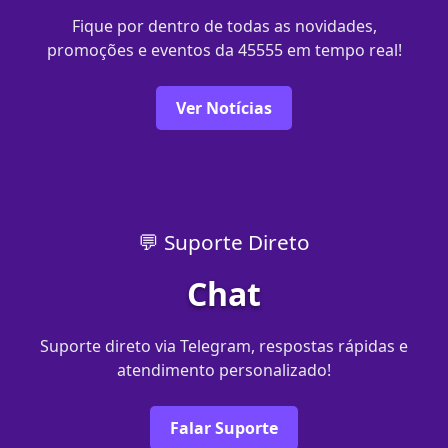
Fique por dentro de todas as novidades,
promoções e eventos da 45555 em tempo real!
Ver Notícias
💬 Suporte Direto
Chat
Suporte direto via Telegram, respostas rápidas e
atendimento personalizado!
Falar Suporte