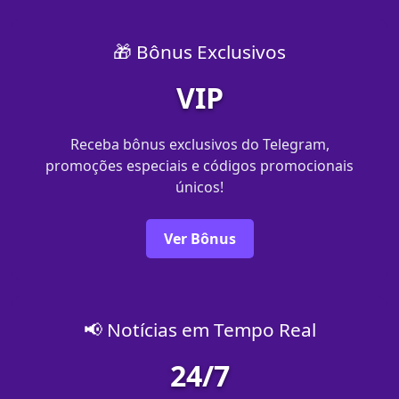
🎁 Bônus Exclusivos
VIP
Receba bônus exclusivos do Telegram,
promoções especiais e códigos promocionais
únicos!
Ver Bônus
📢 Notícias em Tempo Real
24/7