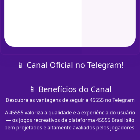
📱 Canal Oficial no Telegram!
📱 Benefícios do Canal
Descubra as vantagens de seguir a 45555 no Telegram
A 45555 valoriza a qualidade e a experiência do usuário
— os jogos recreativos da plataforma 45555 Brasil são
bem projetados e altamente avaliados pelos jogadores.