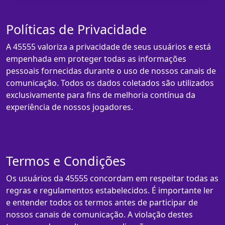
Políticas de Privacidade
A 45555 valoriza a privacidade de seus usuários e está
empenhada em proteger todas as informações
pessoais fornecidas durante o uso de nossos canais de
comunicação. Todos os dados coletados são utilizados
exclusivamente para fins de melhoria contínua da
experiência de nossos jogadores.
Termos e Condições
Os usuários da 45555 concordam em respeitar todas as
regras e regulamentos estabelecidos. É importante ler
e entender todos os termos antes de participar de
nossos canais de comunicação. A violação destes