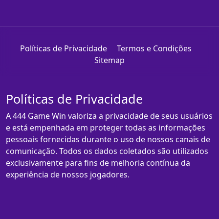
Políticas de Privacidade
Termos e Condições
Sitemap
Políticas de Privacidade
A 444 Game Win valoriza a privacidade de seus usuários
e está empenhada em proteger todas as informações
pessoais fornecidas durante o uso de nossos canais de
comunicação. Todos os dados coletados são utilizados
exclusivamente para fins de melhoria contínua da
experiência de nossos jogadores.