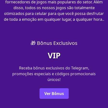
fornecedores de jogos mais populares do setor. Além
disso, todos os nossos jogos são totalmente
otimizados para celular para que você possa desfrutar
de toda a emoção em qualquer lugar, a qualquer hora..
🎁 Bônus Exclusivos
VIP
Receba bônus exclusivos do Telegram,
promoções especiais e códigos promocionais
únicos!
Ver Bônus