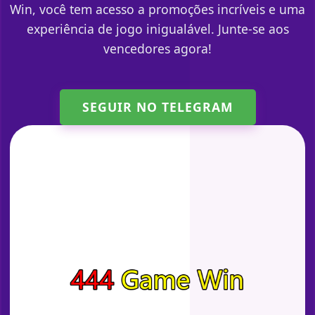
Win, você tem acesso a promoções incríveis e uma
experiência de jogo inigualável. Junte-se aos
vencedores agora!
SEGUIR NO TELEGRAM