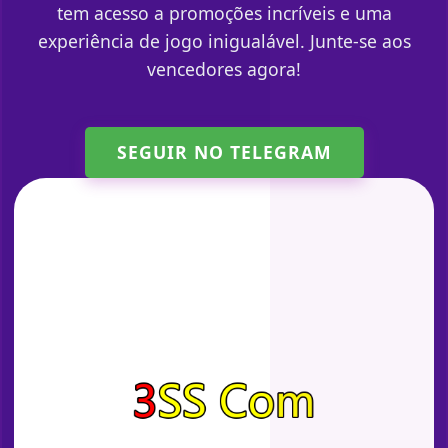
tem acesso a promoções incríveis e uma
experiência de jogo inigualável. Junte-se aos
vencedores agora!
SEGUIR NO TELEGRAM