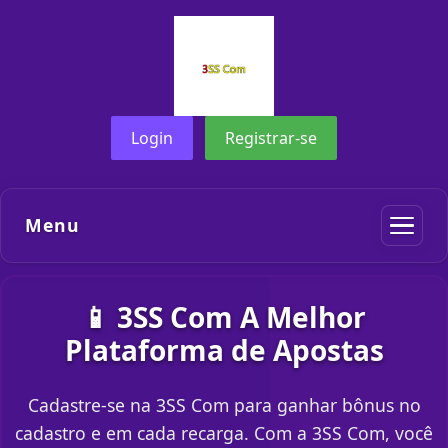
Login
Registrar-se
Menu
📱 3SS Com A Melhor
Plataforma de Apostas
Cadastre-se na 3SS Com para ganhar bônus no
cadastro e em cada recarga. Com a 3SS Com, você