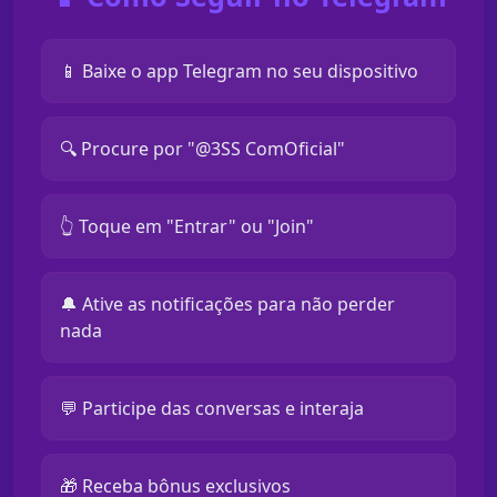
📱 Baixe o app Telegram no seu dispositivo
🔍 Procure por "@3SS ComOficial"
👆 Toque em "Entrar" ou "Join"
🔔 Ative as notificações para não perder
nada
💬 Participe das conversas e interaja
🎁 Receba bônus exclusivos