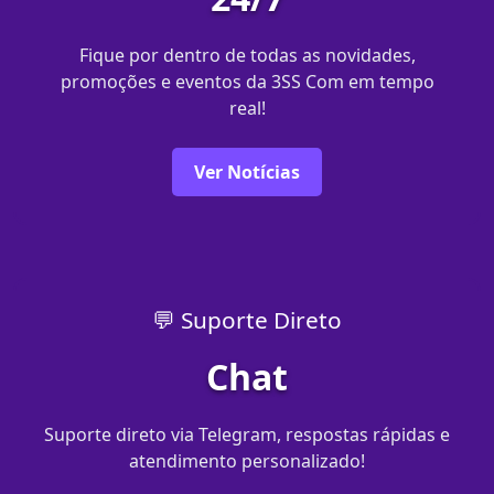
Fique por dentro de todas as novidades,
promoções e eventos da 3SS Com em tempo
real!
Ver Notícias
💬 Suporte Direto
Chat
Suporte direto via Telegram, respostas rápidas e
atendimento personalizado!