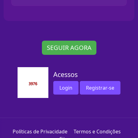
SEGUIR AGORA
Acessos
Login
Registrar-se
Políticas de Privacidade
Termos e Condições