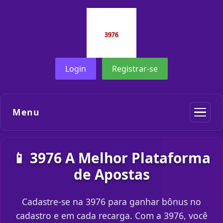
Login
Registrar-se
Menu
📱 3976 A Melhor Plataforma
de Apostas
Cadastre-se na 3976 para ganhar bônus no
cadastro e em cada recarga. Com a 3976, você