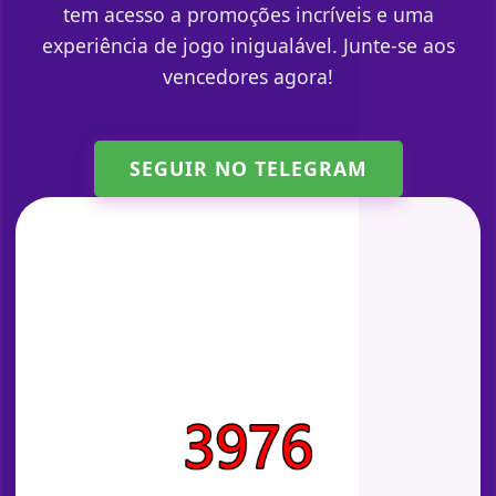
tem acesso a promoções incríveis e uma
experiência de jogo inigualável. Junte-se aos
vencedores agora!
SEGUIR NO TELEGRAM