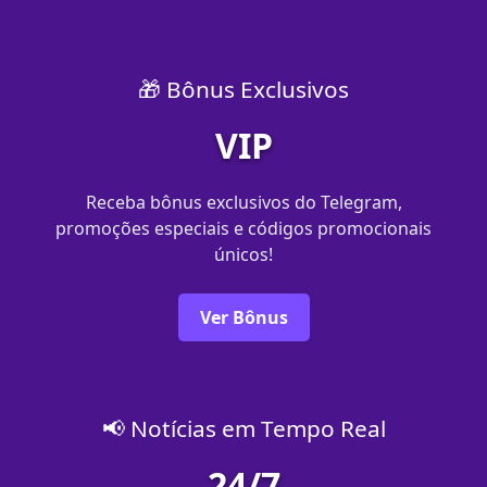
🎁 Bônus Exclusivos
VIP
Receba bônus exclusivos do Telegram,
promoções especiais e códigos promocionais
únicos!
Ver Bônus
📢 Notícias em Tempo Real
24/7