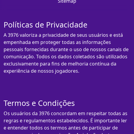
Sitemap
Políticas de Privacidade
A 3976 valoriza a privacidade de seus usuários e está
empenhada em proteger todas as informações
pessoais fornecidas durante o uso de nossos canais de
comunicação. Todos os dados coletados são utilizados
exclusivamente para fins de melhoria contínua da
experiência de nossos jogadores.
Termos e Condições
Os usuários da 3976 concordam em respeitar todas as
regras e regulamentos estabelecidos. É importante ler
e entender todos os termos antes de participar de