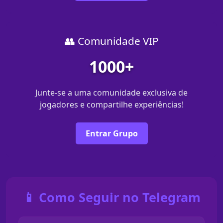
👥 Comunidade VIP
1000+
Junte-se a uma comunidade exclusiva de
jogadores e compartilhe experiências!
Entrar Grupo
📱 Como Seguir no Telegram