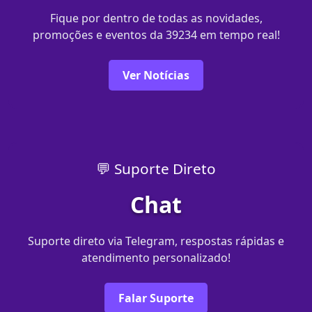
Fique por dentro de todas as novidades,
promoções e eventos da 39234 em tempo real!
Ver Notícias
💬 Suporte Direto
Chat
Suporte direto via Telegram, respostas rápidas e
atendimento personalizado!
Falar Suporte