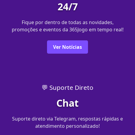
24/7
Fique por dentro de todas as novidades,
promoções e eventos da 365Jogo em tempo real!
Ver Notícias
💬 Suporte Direto
Chat
Suporte direto via Telegram, respostas rápidas e
atendimento personalizado!