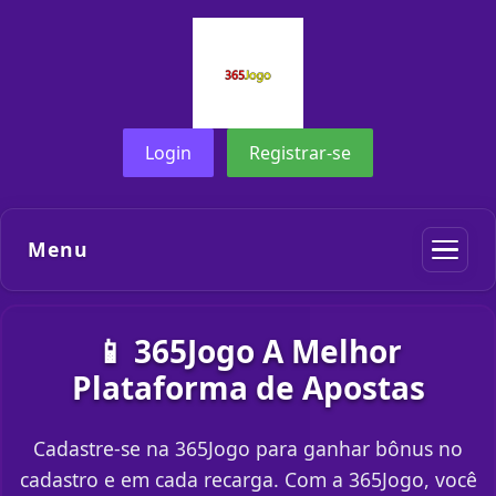
Login
Registrar-se
Menu
📱 365Jogo A Melhor
Plataforma de Apostas
Cadastre-se na 365Jogo para ganhar bônus no
cadastro e em cada recarga. Com a 365Jogo, você