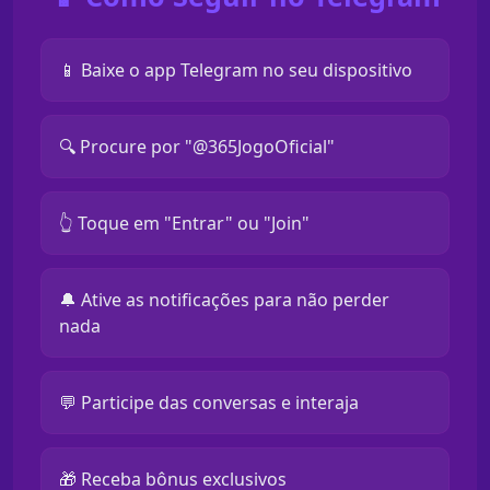
📱 Baixe o app Telegram no seu dispositivo
🔍 Procure por "@365JogoOficial"
👆 Toque em "Entrar" ou "Join"
🔔 Ative as notificações para não perder
nada
💬 Participe das conversas e interaja
🎁 Receba bônus exclusivos