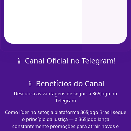
📱 Canal Oficial no Telegram!
📱 Benefícios do Canal
Descubra as vantagens de seguir a 365Jogo no
Telegram
Como líder no setor, a plataforma 365Jogo Brasil segue
o princípio da justiça — a 365Jogo lança
constantemente promoções para atrair novos e