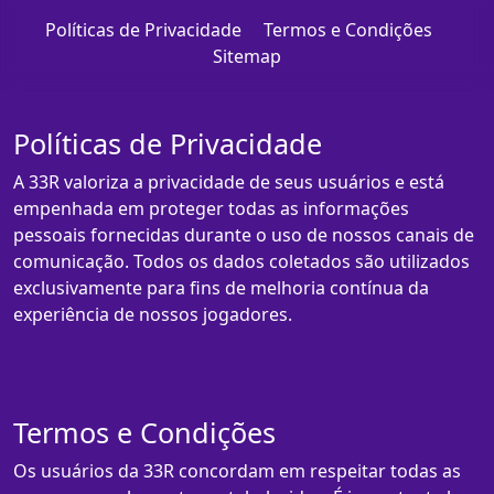
Políticas de Privacidade
Termos e Condições
Sitemap
Políticas de Privacidade
A 33R valoriza a privacidade de seus usuários e está
empenhada em proteger todas as informações
pessoais fornecidas durante o uso de nossos canais de
comunicação. Todos os dados coletados são utilizados
exclusivamente para fins de melhoria contínua da
experiência de nossos jogadores.
Termos e Condições
Os usuários da 33R concordam em respeitar todas as