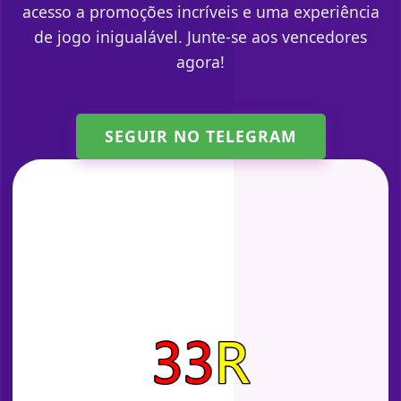
acesso a promoções incríveis e uma experiência
de jogo inigualável. Junte-se aos vencedores
agora!
SEGUIR NO TELEGRAM