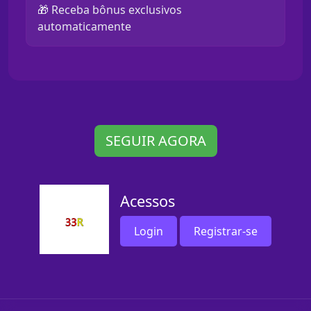
🎁 Receba bônus exclusivos
automaticamente
SEGUIR AGORA
Acessos
Login
Registrar-se