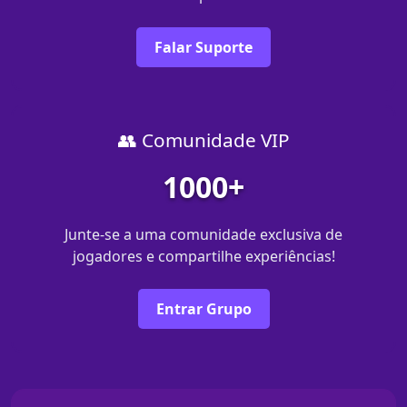
Falar Suporte
👥 Comunidade VIP
1000+
Junte-se a uma comunidade exclusiva de
jogadores e compartilhe experiências!
Entrar Grupo