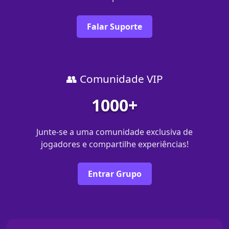
Falar Suporte
👥 Comunidade VIP
1000+
Junte-se a uma comunidade exclusiva de
jogadores e compartilhe experiências!
Entrar Grupo