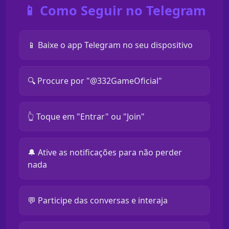
📱 Como Seguir no Telegram
📱 Baixe o app Telegram no seu dispositivo
🔍 Procure por "@332GameOficial"
👆 Toque em "Entrar" ou "Join"
🔔 Ative as notificações para não perder
nada
💬 Participe das conversas e interaja