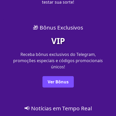
testar sua sorte!
🎁 Bônus Exclusivos
VIP
Receba bônus exclusivos do Telegram,
promoções especiais e códigos promocionais
únicos!
Ver Bônus
📢 Notícias em Tempo Real