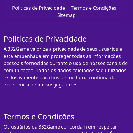
Políticas de Privacidade
Termos e Condições
Sitemap
Políticas de Privacidade
A 332Game valoriza a privacidade de seus usuários e
está empenhada em proteger todas as informações
pessoais fornecidas durante o uso de nossos canais de
comunicação. Todos os dados coletados são utilizados
exclusivamente para fins de melhoria contínua da
experiência de nossos jogadores.
Termos e Condições
Os usuários da 332Game concordam em respeitar