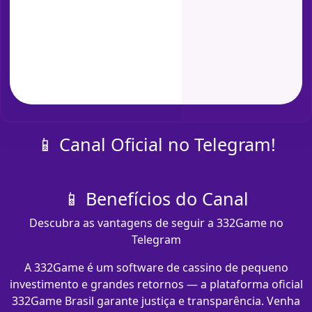
📱 Canal Oficial no Telegram!
📱 Benefícios do Canal
Descubra as vantagens de seguir a 332Game no
Telegram
A 332Game é um software de cassino de pequeno
investimento e grandes retornos — a plataforma oficial
332Game Brasil garante justiça e transparência. Venha