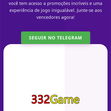
você tem acesso a promoções incríveis e uma
experiência de jogo inigualável. Junte-se aos
vencedores agora!
SEGUIR NO TELEGRAM