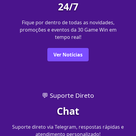
24/7
Fique por dentro de todas as novidades,
promoções e eventos da 30 Game Win em
tempo real!
Ver Notícias
💬 Suporte Direto
Chat
Suporte direto via Telegram, respostas rápidas e
atendimento personalizado!