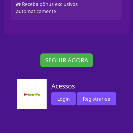
🎁 Receba bônus exclusivos
automaticamente
SEGUIR AGORA
Acessos
Login
Registrar-se