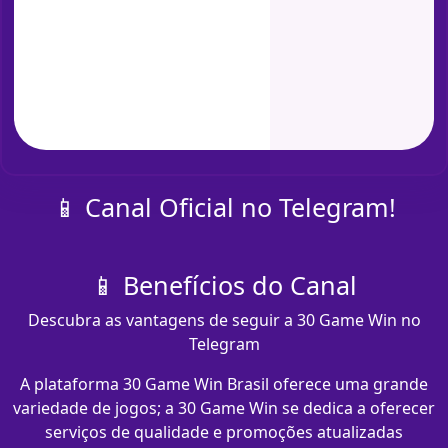
📱 Canal Oficial no Telegram!
📱 Benefícios do Canal
Descubra as vantagens de seguir a 30 Game Win no
Telegram
A plataforma 30 Game Win Brasil oferece uma grande
variedade de jogos; a 30 Game Win se dedica a oferecer
serviços de qualidade e promoções atualizadas