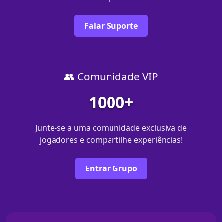
Falar Suporte
👥 Comunidade VIP
1000+
Junte-se a uma comunidade exclusiva de
jogadores e compartilhe experiências!
Entrar Grupo