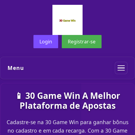
Login
Registrar-se
Menu
📱 30 Game Win A Melhor
Plataforma de Apostas
Cadastre-se na 30 Game Win para ganhar bônus
no cadastro e em cada recarga. Com a 30 Game