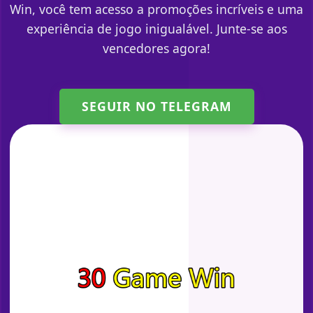
Win, você tem acesso a promoções incríveis e uma
experiência de jogo inigualável. Junte-se aos
vencedores agora!
SEGUIR NO TELEGRAM