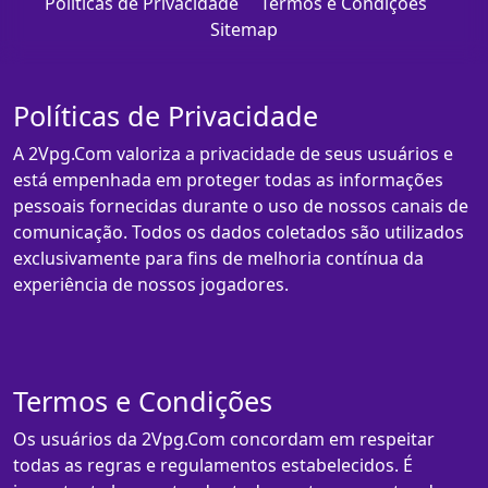
Políticas de Privacidade
Termos e Condições
Sitemap
Políticas de Privacidade
A 2Vpg.Com valoriza a privacidade de seus usuários e
está empenhada em proteger todas as informações
pessoais fornecidas durante o uso de nossos canais de
comunicação. Todos os dados coletados são utilizados
exclusivamente para fins de melhoria contínua da
experiência de nossos jogadores.
Termos e Condições
Os usuários da 2Vpg.Com concordam em respeitar
todas as regras e regulamentos estabelecidos. É