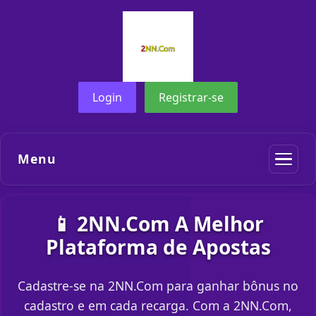
Login
Registrar-se
Menu
📱 2NN.Com A Melhor
Plataforma de Apostas
Cadastre-se na 2NN.Com para ganhar bônus no
cadastro e em cada recarga. Com a 2NN.Com,