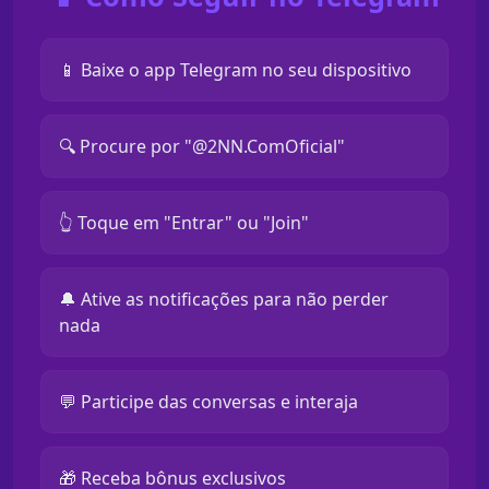
📱 Baixe o app Telegram no seu dispositivo
🔍 Procure por "@2NN.ComOficial"
👆 Toque em "Entrar" ou "Join"
🔔 Ative as notificações para não perder
nada
💬 Participe das conversas e interaja
🎁 Receba bônus exclusivos