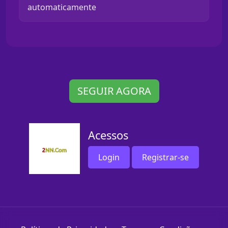
automaticamente
SEGUIR AGORA
Acessos
Login
Registrar-se