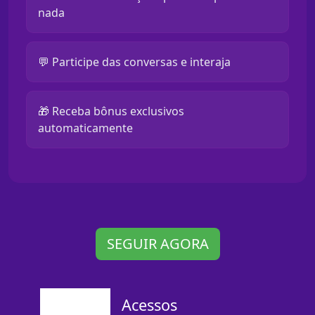
nada
💬 Participe das conversas e interaja
🎁 Receba bônus exclusivos
automaticamente
SEGUIR AGORA
Acessos