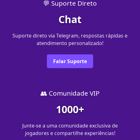
💬 Suporte Direto
Chat
Suporte direto via Telegram, respostas rápidas e
atendimento personalizado!
Falar Suporte
👥 Comunidade VIP
1000+
Junte-se a uma comunidade exclusiva de
jogadores e compartilhe experiências!