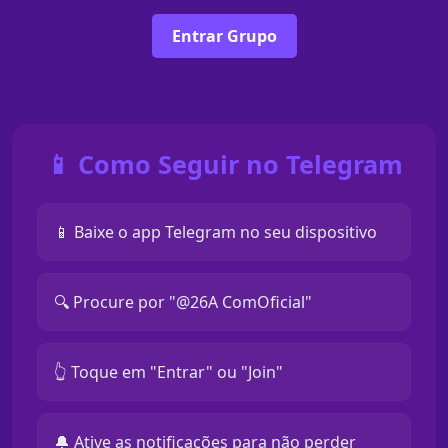
Entrar Grupo
📱 Como Seguir no Telegram
📱 Baixe o app Telegram no seu dispositivo
🔍 Procure por "@26A ComOficial"
👆 Toque em "Entrar" ou "Join"
🔔 Ative as notificações para não perder