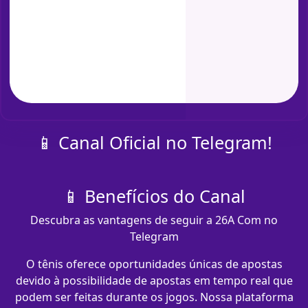
📱 Canal Oficial no Telegram!
📱 Benefícios do Canal
Descubra as vantagens de seguir a 26A Com no
Telegram
O tênis oferece oportunidades únicas de apostas
devido à possibilidade de apostas em tempo real que
podem ser feitas durante os jogos. Nossa plataforma