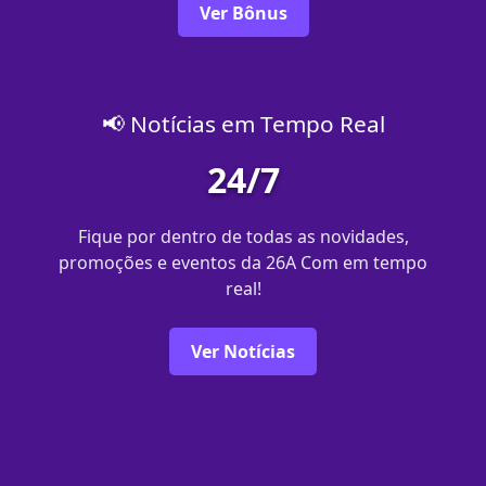
Ver Bônus
📢 Notícias em Tempo Real
24/7
Fique por dentro de todas as novidades,
promoções e eventos da 26A Com em tempo
real!
Ver Notícias