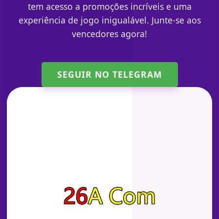
tem acesso a promoções incríveis e uma
experiência de jogo inigualável. Junte-se aos
vencedores agora!
SEGUIR NO TELEGRAM