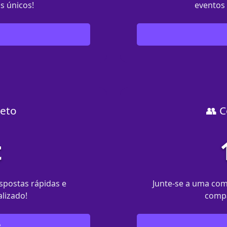
s únicos!
eventos
reto
👥 
t
espostas rápidas e
Junte-se a uma com
lizado!
compa
e