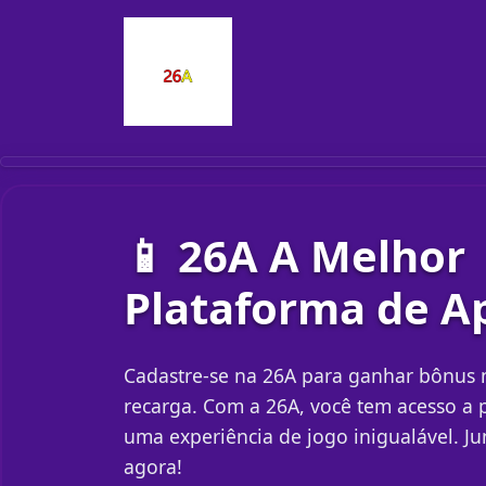
📱 26A A Melhor
Plataforma de A
Cadastre-se na 26A para ganhar bônus 
recarga. Com a 26A, você tem acesso a 
uma experiência de jogo inigualável. J
agora!