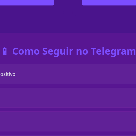
📱 Como Seguir no Telegram
ositivo