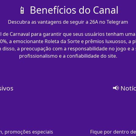
📱 Benefícios do Canal
Descubra as vantagens de seguir a 26A no Telegram
e Carnaval para garantir que seus usuários tenham uma ex
0%, a emocionante Roleta da Sorte e prêmios luxuosos, a
ém disso, a preocupação com a responsabilidade no jogo e 
profissionalismo e a confiabilidade do site.
sivos
📢 Notí
m, promoções especiais
Fique por dentro d