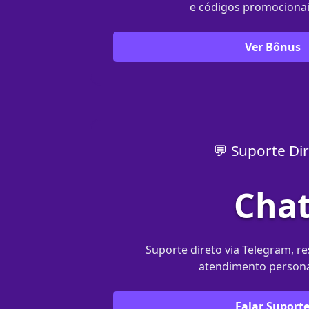
e códigos promocionai
Ver Bônus
💬 Suporte Di
Cha
Suporte direto via Telegram, r
atendimento persona
Falar Suport