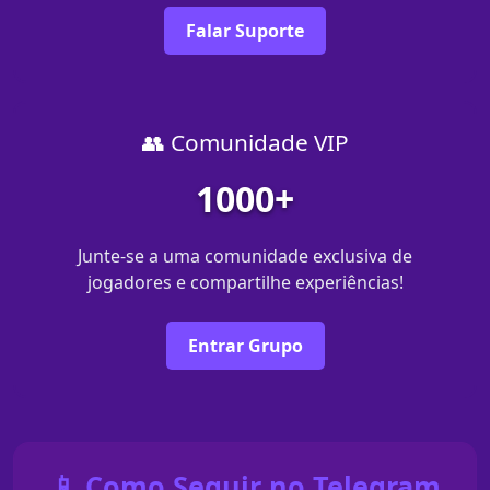
Falar Suporte
👥 Comunidade VIP
1000+
Junte-se a uma comunidade exclusiva de
jogadores e compartilhe experiências!
Entrar Grupo
📱 Como Seguir no Telegram