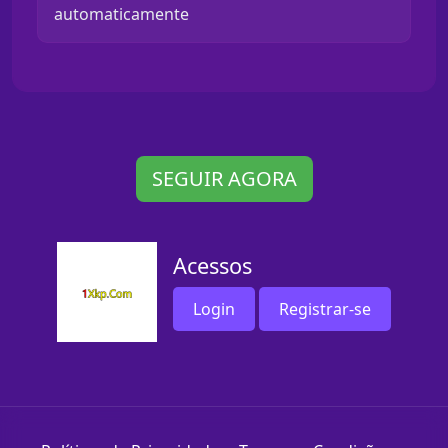
automaticamente
SEGUIR AGORA
Acessos
Login
Registrar-se