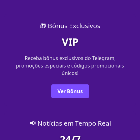
🎁 Bônus Exclusivos
VIP
Receba bônus exclusivos do Telegram,
promoções especiais e códigos promocionais
únicos!
Ver Bônus
📢 Notícias em Tempo Real
24/7