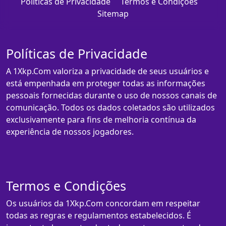
Políticas de Privacidade
Termos e Condições
Sitemap
Políticas de Privacidade
A 1Xkp.Com valoriza a privacidade de seus usuários e
está empenhada em proteger todas as informações
pessoais fornecidas durante o uso de nossos canais de
comunicação. Todos os dados coletados são utilizados
exclusivamente para fins de melhoria contínua da
experiência de nossos jogadores.
Termos e Condições
Os usuários da 1Xkp.Com concordam em respeitar
todas as regras e regulamentos estabelecidos. É