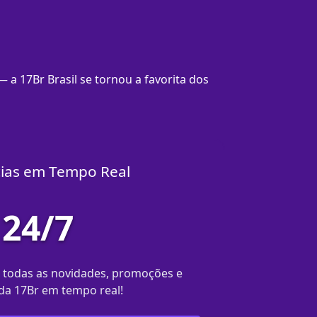
a 17Br Brasil se tornou a favorita dos
cias em Tempo Real
24/7
e todas as novidades, promoções e
da 17Br em tempo real!