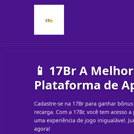
📱 17Br A Melhor
Plataforma de A
Cadastre-se na 17Br para ganhar bônus
recarga. Com a 17Br, você tem acesso a 
uma experiência de jogo inigualável. J
agora!