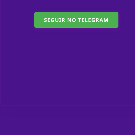
SEGUIR NO TELEGRAM