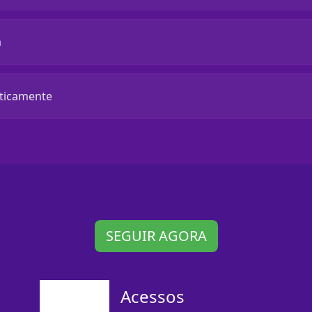
a
aticamente
SEGUIR AGORA
Acessos