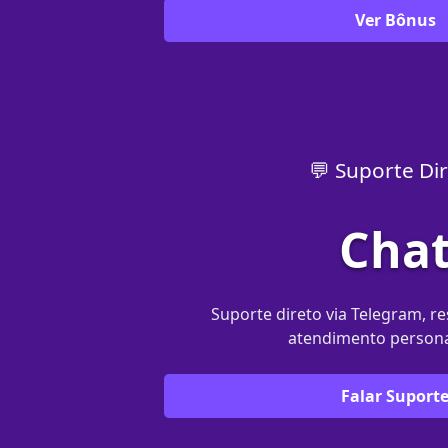
Ver Bônus
💬 Suporte Di
Cha
Suporte direto via Telegram, r
atendimento persona
Falar Suport