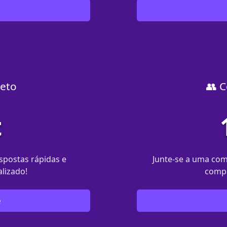
reto
👥 
t
espostas rápidas e
Junte-se a uma com
lizado!
compa
e