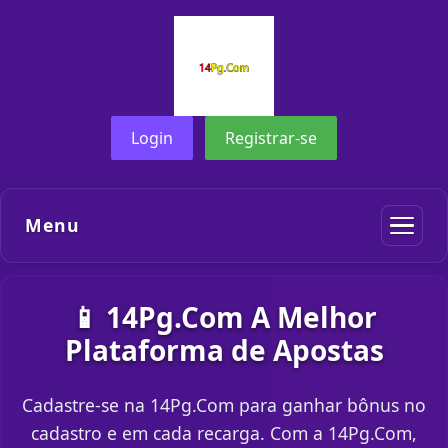
Login
Registrar-se
Menu
📱 14Pg.Com A Melhor
Plataforma de Apostas
Cadastre-se na 14Pg.Com para ganhar bônus no
cadastro e em cada recarga. Com a 14Pg.Com,