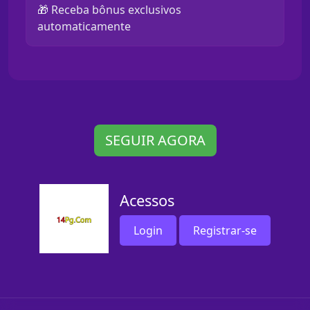
🎁 Receba bônus exclusivos
automaticamente
SEGUIR AGORA
Acessos
Login
Registrar-se