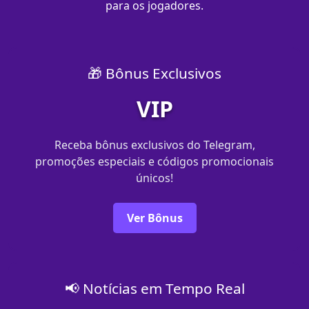
para os jogadores.
🎁 Bônus Exclusivos
VIP
Receba bônus exclusivos do Telegram,
promoções especiais e códigos promocionais
únicos!
Ver Bônus
📢 Notícias em Tempo Real