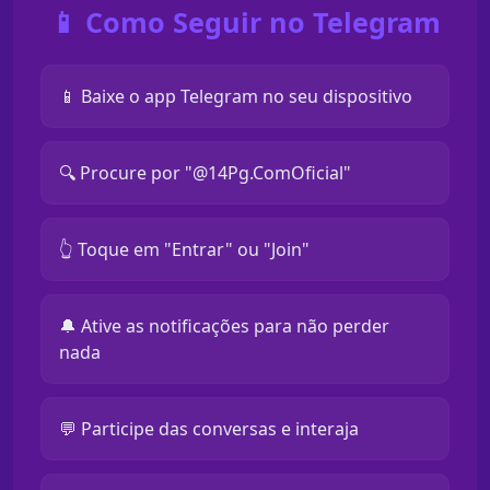
📱 Como Seguir no Telegram
📱 Baixe o app Telegram no seu dispositivo
🔍 Procure por "@14Pg.ComOficial"
👆 Toque em "Entrar" ou "Join"
🔔 Ative as notificações para não perder
nada
💬 Participe das conversas e interaja