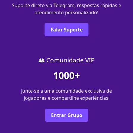
Suporte direto via Telegram, respostas rápidas e
atendimento personalizado!
Falar Suporte
👥 Comunidade VIP
1000+
Junte-se a uma comunidade exclusiva de
jogadores e compartilhe experiências!
Entrar Grupo