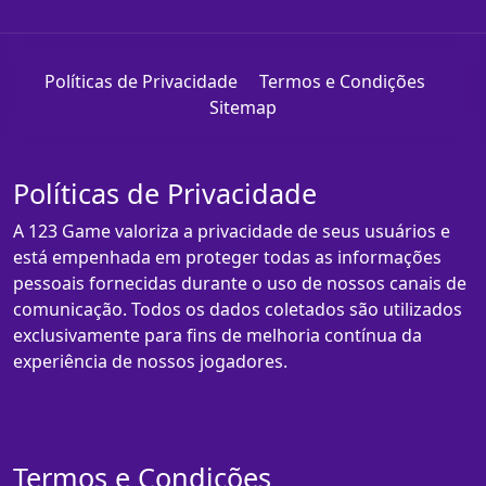
Políticas de Privacidade
Termos e Condições
Sitemap
Políticas de Privacidade
A 123 Game valoriza a privacidade de seus usuários e
está empenhada em proteger todas as informações
pessoais fornecidas durante o uso de nossos canais de
comunicação. Todos os dados coletados são utilizados
exclusivamente para fins de melhoria contínua da
experiência de nossos jogadores.
Termos e Condições