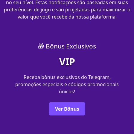
no seu nível. Estas notificações são baseadas em suas
preferências de jogo e são projetadas para maximizar o
valor que você recebe da nossa plataforma.
🎁 Bônus Exclusivos
VIP
Receba bônus exclusivos do Telegram,
promoções especiais e códigos promocionais
únicos!
Ver Bônus