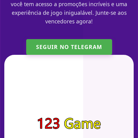
você tem acesso a promoções incríveis e uma
experiência de jogo inigualável. Junte-se aos
vencedores agora!
SEGUIR NO TELEGRAM