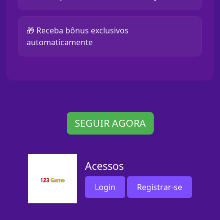
🎁 Receba bônus exclusivos
automaticamente
SEGUIR AGORA
Acessos
Login
Registrar-se