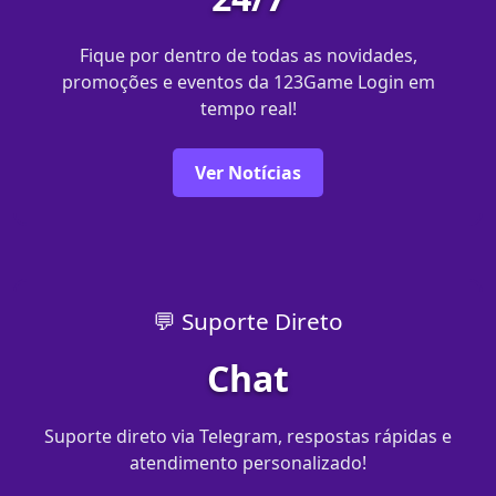
Fique por dentro de todas as novidades,
promoções e eventos da 123Game Login em
tempo real!
Ver Notícias
💬 Suporte Direto
Chat
Suporte direto via Telegram, respostas rápidas e
atendimento personalizado!