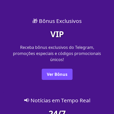
🎁 Bônus Exclusivos
VIP
Receba bônus exclusivos do Telegram,
promoções especiais e códigos promocionais
únicos!
Ver Bônus
📢 Notícias em Tempo Real
24/7