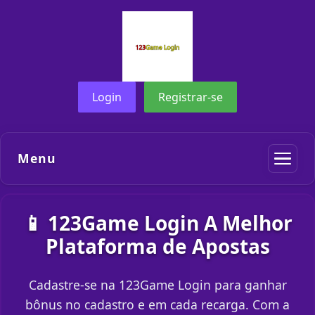
Login
Registrar-se
Menu
📱 123Game Login A Melhor
Plataforma de Apostas
Cadastre-se na 123Game Login para ganhar
bônus no cadastro e em cada recarga. Com a