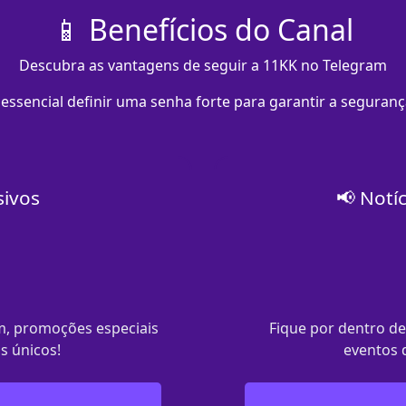
📱 Benefícios do Canal
Descubra as vantagens de seguir a 11KK no Telegram
essencial definir uma senha forte para garantir a seguranç
sivos
📢 Notí
m, promoções especiais
Fique por dentro d
s únicos!
eventos 