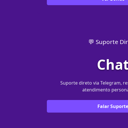
💬 Suporte Di
Cha
Suporte direto via Telegram, r
atendimento persona
Falar Suport