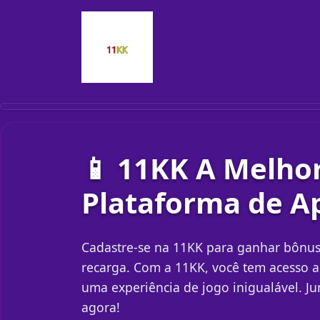
📱 11KK A Melho
Plataforma de A
Cadastre-se na 11KK para ganhar bônus
recarga. Com a 11KK, você tem acesso a
uma experiência de jogo inigualável. J
agora!