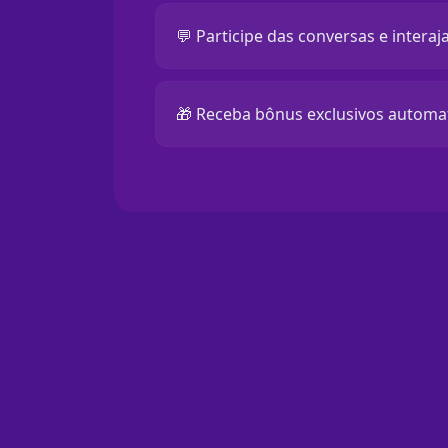
💬 Participe das conversas e interaj
🎁 Receba bônus exclusivos autom