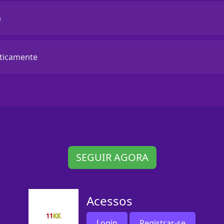
a
aticamente
SEGUIR AGORA
Acessos
Login
Registrar-se