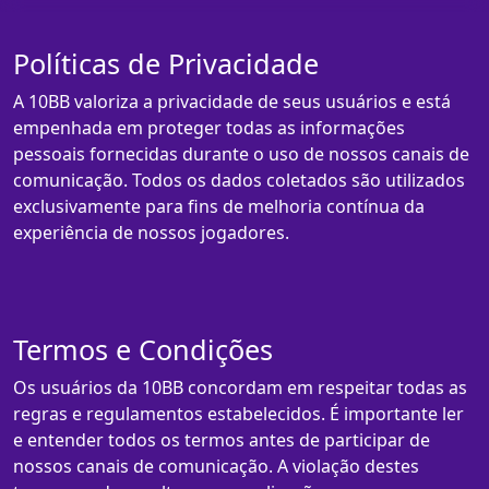
Políticas de Privacidade
A 10BB valoriza a privacidade de seus usuários e está
empenhada em proteger todas as informações
pessoais fornecidas durante o uso de nossos canais de
comunicação. Todos os dados coletados são utilizados
exclusivamente para fins de melhoria contínua da
experiência de nossos jogadores.
Termos e Condições
Os usuários da 10BB concordam em respeitar todas as
regras e regulamentos estabelecidos. É importante ler
e entender todos os termos antes de participar de
nossos canais de comunicação. A violação destes