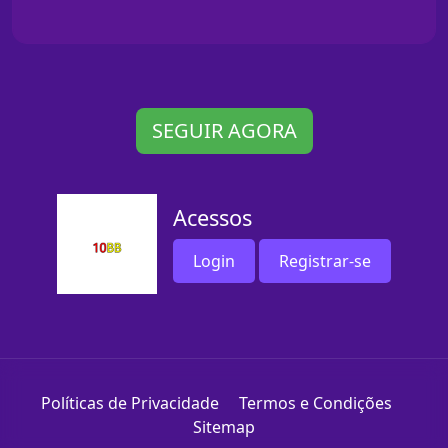
SEGUIR AGORA
Acessos
Login
Registrar-se
Políticas de Privacidade
Termos e Condições
Sitemap