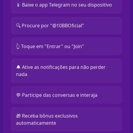
📱 Baixe o app Telegram no seu dispositivo
🔍 Procure por "@10BBOficial"
👆 Toque em "Entrar" ou "Join"
🔔 Ative as notificações para não perder
nada
💬 Participe das conversas e interaja
🎁 Receba bônus exclusivos
automaticamente