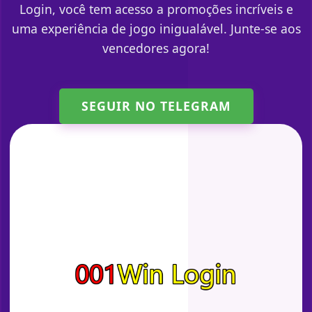
Login, você tem acesso a promoções incríveis e
uma experiência de jogo inigualável. Junte-se aos
vencedores agora!
SEGUIR NO TELEGRAM