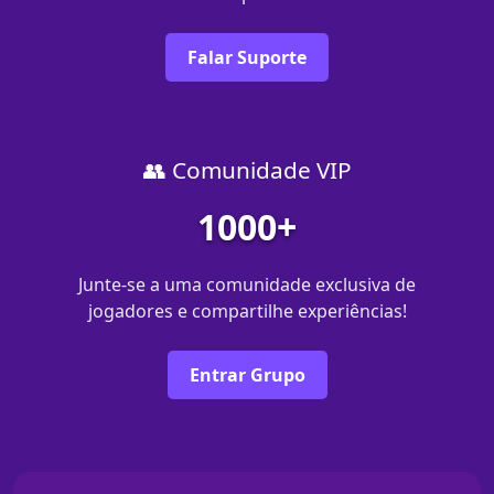
Falar Suporte
👥 Comunidade VIP
1000+
Junte-se a uma comunidade exclusiva de
jogadores e compartilhe experiências!
Entrar Grupo